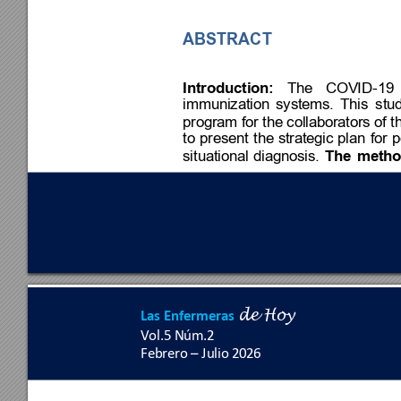
ABSTRACT 
Introduction:
The 
COVID-19 
immunization 
systems. 
This 
stu
program for the collabor
ators of t
to 
presen
t 
the
s
trategic 
plan 
for 
p
situational 
diagnosis. 
The 
meth
Las Enfermeras
de 
Hoy
Vol.5 Nú
m.
2 
Febrero 
–
 Julio 2
026