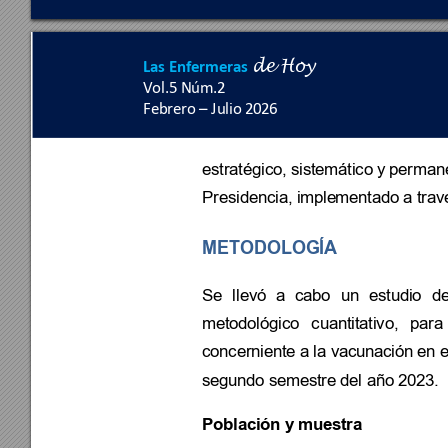
Las Enfermeras
de 
Hoy
Vol.5 Nú
m.
2 
Febrero 
–
 Julio 2
026
estratégico, sis
temático 
y perman
Presidencia, imple
mentado a trav
METODOLOGÍA 
Se 
llevó 
a 
cabo 
un 
estudio 
de
metodológico 
cuantita
tivo, 
para 
concerniente a la vacuna
ción en e
segundo semest
re del año 2023.
Población y 
muestra 