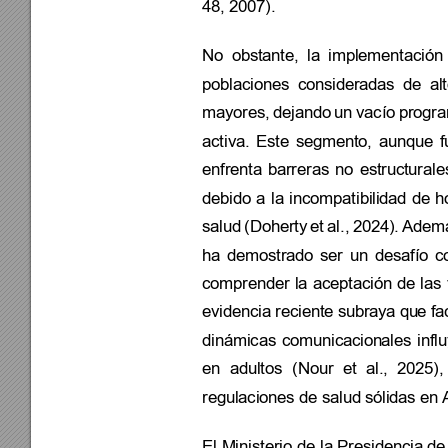
48
, 2007). 
No 
obstante, 
la 
implementación 
poblaciones 
consideradas 
de 
al
t
mayores, 
dejando 
un 
vacío 
progra
activa. 
Este 
segmento, 
aunque 
f
enfrenta 
bar
reras 
no 
est
ructurale
debido 
a 
la 
incompatibi
lidad 
de 
h
salud 
(Doherty 
et 
al., 
2024). 
Ademá
ha 
demostrado 
ser 
un 
desafío 
c
comprender 
la 
aceptación 
de 
las 
evidencia 
reciente sub
raya qu
e fa
dinámicas 
comunicacion
ales 
infl
en 
adultos 
(Nour 
et 
al., 
2025), 
regulaciones de salud
 sóli
das en 
El 
Ministerio 
de 
la 
Presidencia de