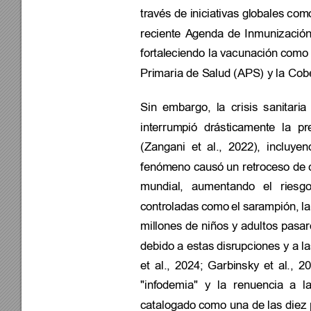
través de i
niciativas gl
obales 
como
reciente 
Agenda
de 
Inmunización
fortaleciendo la vacunación como
Primaria de Sal
ud (APS) y la Cob
Sin 
embargo, 
l
a 
crisis 
sanitaria 
interrumpió 
drásticamen
te 
la 
pr
(Zangani 
et 
al., 
2022), 
incluyen
fenómeno causó
 un retroceso de
 
mundial, 
aumentando 
el 
riesgo
controladas 
como 
el 
sarampión, 
la
millones de 
niños 
y 
adultos 
pa
sar
debido a estas
 disrupcione
s y a l
et 
al., 
2024; 
Garbinsky 
et 
al., 
20
"infodemia" 
y 
la 
renuencia 
a 
la
catalogado como 
una 
de las 
diez 