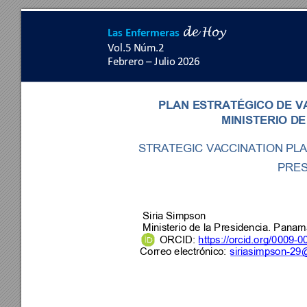
Las Enfermeras
de 
Hoy
Vol.5 Nú
m.
2 
Febrero 
–
 Julio 2
026
PLAN ESTRA
TÉGICO DE V
MINISTERIO D
E
STRATEGIC VAC
CINATION PLA
PRES
 Siria Simpson
 Ministerio de la Pres
idencia
. 
Panam
ORCID: 
https://orcid.or
g/0009-0
Corr
eo electrónico: 
siriasimpson-2
9@