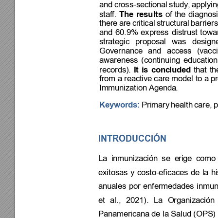
and 
cross-sectional
study
, 
applyin
staff. 
The 
results
o
f 
the 
diagnosi
there 
are 
c
ritical 
st
ructural 
barriers
and 
60.9% 
express 
dist
rust 
t
owa
strategic 
proposal 
was 
design
Governance 
and 
acces
s 
(vacci
awareness 
(continuing 
education)
records). 
It 
is 
conc
luded
that 
th
from a reactive
 care
 model to a
 p
Immunization Agenda
. 
Keywords:
Primary 
health 
care,
p
INTRODUCCIÓN 
La 
inmunización 
se 
e
rige 
como 
exitosas 
y 
costo-eficace
s 
de 
la 
hi
anuales 
por 
enfermedades 
inmun
et 
al., 
2021). 
La
Organización
Panamericana
 de la Salud (OPS
)