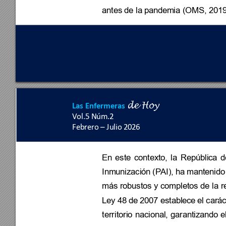
antes de la pande
mia (OMS, 2019
Las Enfermeras
de 
Hoy
Vol.5 Nú
m.
2 
Febrero 
–
 Julio 2
026
En 
este 
contexto, 
la 
Repúbli
ca 
d
Inmunización 
(PAI), 
ha 
mantenido
más robustos 
y completos de 
la 
r
Ley 48 de
 2007 establec
e el carác
territorio 
nacional
, 
garantizando 
e