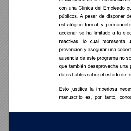
con 
una 
Clínica 
del 
Empl
eado 
q
públicos. 
A 
pesar 
de 
disponer 
d
estratégico 
formal 
y
pe
rmanente
accionar 
se 
ha 
limitado 
a 
la 
eje
reactivas, 
lo 
cual 
representa
u
prevención 
y 
asegurar 
una 
cobert
ausencia 
de 
este 
programa 
no 
so
que 
también 
desaprovecha 
una 
datos fiables sobre
 el estado de i
Esto 
justifica 
la 
imperiosa 
nece
manuscrito 
es, 
por 
tanto, 
conoc