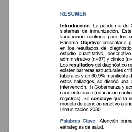
RESUMEN 
Introducción:
La 
pandemia 
de 
sistemas 
de 
inmunizaci
ón. 
Este
vacunación 
continu
o 
para 
los
c
Panamá. 
Objet
ivo
: p
resentar 
el 
p
en 
los 
resultados 
del
diagnóstic
estudio 
cuantitativo, 
descriptivo
administrativo (n
=87) y clínico (n
Los
 resultados
 del
 diagnóstico 
r
existen 
barreras 
es
tructurales 
crít
laborales y un 60.9% mani
fiesta 
estos 
hallazgos, 
se 
diseñó 
una 
intervención: 1)
 Gobernanza y ac
concientización (educaci
ón contin
registros). 
Se 
concluye 
que 
la 
i
modelo 
de a
tención 
reactivo a 
uno
Inmunización 2030
. 
Palabras 
Clave: 
Atención 
prima
estrategias de sal
ud.  