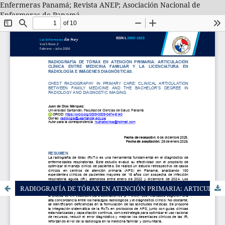
Enfermeras Panamá; Revista ANEP; Asociación Nacional de
Enfermeras de Panamá
RADIOGRAFÍA DE TÓRAX EN ATENCIÓN PRIMARIA: ARTICULACIÓN CLÍNICA ENTRE MEDICINA FAMILIAR Y LA LICENCIATURA EN RADIOLOGÍA E IMÁGENES DIAGNÓSTICAS.