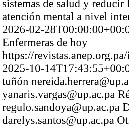
sistemas de salud y reducir 
atención mental a nivel in
2026-02-28T00:00:00+00:
Enfermeras de hoy
https://revistas.anep.org.pa
2025-10-14T17:43:55+00:
tuñón
nereida.herrera@up.a
yanaris.vargas@up.ac.pa
Ré
regulo.sandoya@up.ac.pa
D
darelys.santos@up.ac.pa
Ot