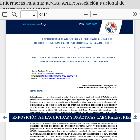
Enfermeras Panamá; Revista ANEP; Asociación Nacional de
Enfermeras de Panamá
EXPOSICIÓN A PLAGUICIDAS Y PRÁCTICAS LABORALES: RIESGO DE ENFERMEDAD RENAL CRÓNICA EN BANANEROS DE BOCAS DEL TORO, PANAMÁ.