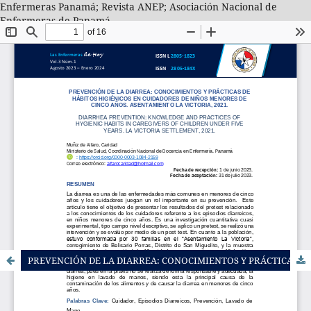
Enfermeras Panamá; Revista ANEP; Asociación Nacional de
Enfermeras de Panamá
PREVENCIÓN DE LA DIARREA: CONOCIMIENTOS Y PRÁCTICAS DE HÁBITOS HIGIÉNICOS EN CUIDADORES DE NIÑOS MENORES DE CINCO AÑOS. ASENTAMIENTO LA VICTORIA, 2021.