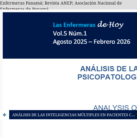
Enfermeras Panamá; Revista ANEP; Asociación Nacional de
Enfermeras de Panamá
ANÁLISIS DE LAS INTELIGENCIAS MÚLTIPLES EN PACIENTES CON PSICOPATOLOGÍA DESDE EL ENFOQUE DE ENFERMERÍA EN SALUD MENTAL