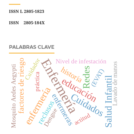
ISSN L 2805-1823
ISSN 2805-184X
PALABRAS CLAVE
Enfermería
Cuidador
factores de riesgo
Nivel de infestación
Lavado de manos
Mosquito Aedes Aegypti
historia
Redes
(EVAT)
práctica
Salud Infantil
educación
enfermería
Cuidados
enfermeras
reclusos
Dengue
actitud