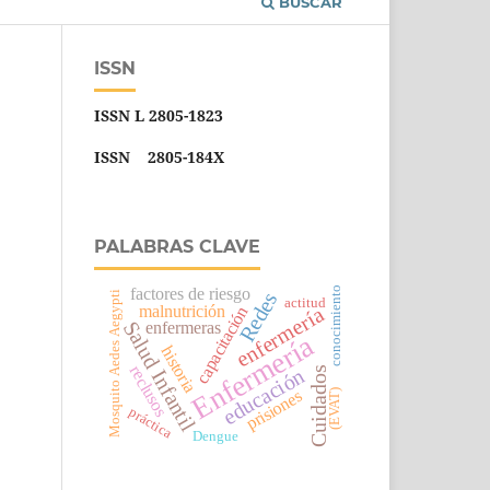
BUSCAR
ISSN
ISSN L 2805-1823
ISSN 2805-184X
PALABRAS CLAVE
conocimiento
factores de riesgo
Redes
Mosquito Aedes Aegypti
actitud
malnutrición
enfermería
capacitación
Salud Infantil
enfermeras
Enfermería
historia
reclusos
educación
Cuidados
prisiones
(EVAT)
práctica
Dengue