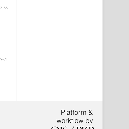
2-55
57-71