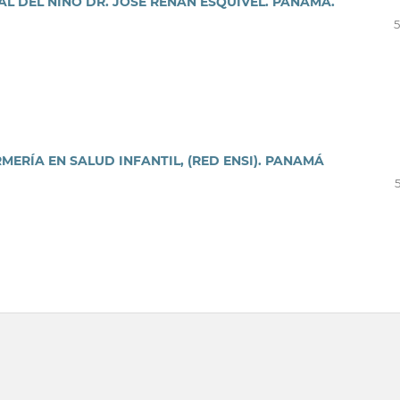
L DEL NIÑO DR. JOSÉ RENÁN ESQUIVEL. PANAMÁ.
5
ERÍA EN SALUD INFANTIL, (RED ENSI). PANAMÁ